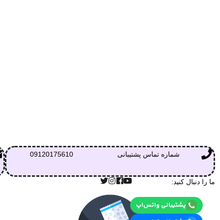
شماره تماس پشتیبانی
09120175610
ما را دنبال کنید:
پشتیبانی واتس‌اپ