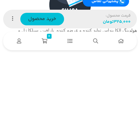
پشتیبانی تماس
قیمت محصول:
خرید محصول
۳۲۵,۰۰۰
تومان
هولدینگ آلکا بنداس تولید کننده و عرضه کننده پارافین، سیلکا ژل و….
0
دسترسی سریع
خدمات مشتریان
درباره ما
تماس
باما
حریم خصوصی
نحوه بازگشت محصول
نحوه پیگری سفارش
حمل و ارسال