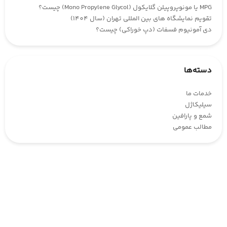
MPG یا مونوپروپیلن گلایکول (Mono Propylene Glycol) چیست؟
تقویم نمایشگاه های بین المللی تهران (سال 1404)
دی آمونیوم فسفات (دپ خوراکی) چیست؟
دسته‌ها
خدمات ما
سیلیکاژل
شمع و پارافین
مطالب عمومی