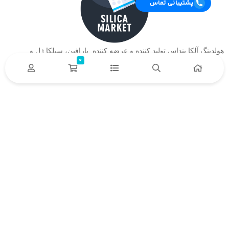
پشتیبانی تماس
هولدینگ آلکا بنداس تولید کننده و عرضه کننده پارافین، سیلکا ژل و….
0
دسترسی سریع
خدمات مشتریان
درباره ما
تماس
باما
حریم خصوصی
نحوه بازگشت محصول
نحوه پیگری سفارش
حمل و ارسال