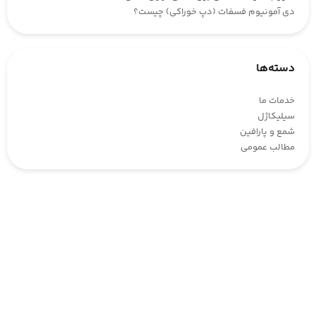
دی آمونیوم فسفات (دپ خوراکی) چیست؟
دسته‌ها
خدمات ما
سیلیکاژل
شمع و پارافین
مطالب عمومی