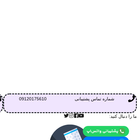
شماره تماس پشتیبانی
09120175610
ما را دنبال کنید:
پشتیبانی واتس‌اپ