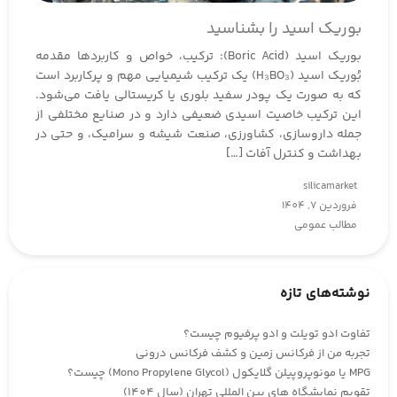
بوریک اسید را بشناسید
بوریک اسید (Boric Acid): ترکیب، خواص و کاربردها مقدمه
بُوریک اسید (H₃BO₃) یک ترکیب شیمیایی مهم و پرکاربرد است
که به صورت یک پودر سفید بلوری یا کریستالی یافت می‌شود.
این ترکیب خاصیت اسیدی ضعیفی دارد و در صنایع مختلفی از
جمله داروسازی، کشاورزی، صنعت شیشه و سرامیک، و حتی در
بهداشت و کنترل آفات […]
silicamarket
فروردین 7, 1404
مطالب عمومی
نوشته‌های تازه
تفاوت ادو تویلت و ادو پرفیوم چیست؟
تجربه من از فرکانس زمین و کشف فرکانس درونی
MPG یا مونوپروپیلن گلایکول (Mono Propylene Glycol) چیست؟
تقویم نمایشگاه های بین المللی تهران (سال 1404)