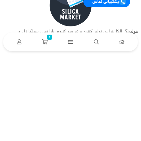
پشتیبانی تماس
هولدینگ آلکا بنداس تولید کننده و عرضه کننده پارافین، سیلکا ژل و….
0
دسترسی سریع
خدمات مشتریان
درباره ما
تماس
باما
حریم خصوصی
نحوه بازگشت محصول
نحوه پیگری سفارش
حمل و ارسال