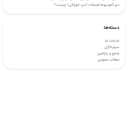
دی آمونیوم فسفات (دپ خوراکی) چیست؟
دسته‌ها
خدمات ما
سیلیکاژل
شمع و پارافین
مطالب عمومی