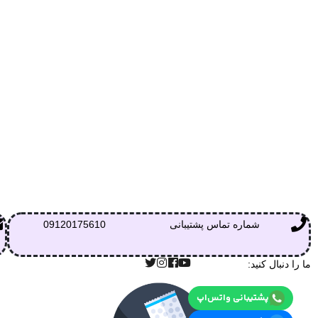
شماره تماس پشتیبانی
09120175610
ما را دنبال کنید:
پشتیبانی واتس‌اپ