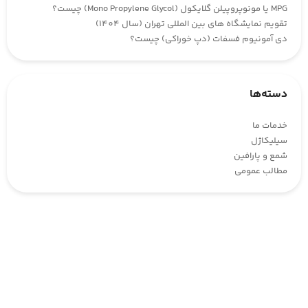
MPG یا مونوپروپیلن گلایکول (Mono Propylene Glycol) چیست؟
تقویم نمایشگاه های بین المللی تهران (سال 1404)
دی آمونیوم فسفات (دپ خوراکی) چیست؟
دسته‌ها
خدمات ما
سیلیکاژل
شمع و پارافین
مطالب عمومی