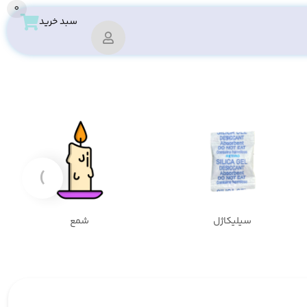
0
سبد خرید
›
سیلیکاژل
شمع