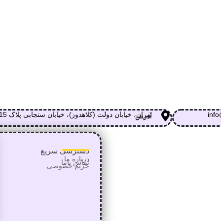
info
تهران، خیابان دولت (کلاهدوز)، خیابان سنجابی پلاک 15
آدرس
دسترسی سریع
درباره ما
تماس
باما
حریم خصوصی