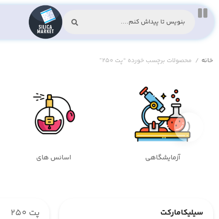
خانه
/
محصولات برچسب خورده “پت 250”
‹
آزمایشگاهی
اسانس های
پت 250
سیلیکامارکت