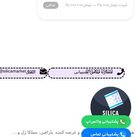
صافی
قيمت:
تومان35,000
—
تومان25,000,000
@silicamarket.com
09120175610
شماره تماس پشتیبانی
ایمیل
پشتیبانی واتس‌اپ
هولدینگ آلکا بنداس تولید کننده و عرضه کننده پارافین، سیلکا ژل و….
پشتیبانی تماس