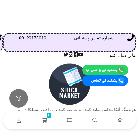
شماره تماس پشتیبانی
09120175610
ما را دنبال کنید:
پشتیبانی واتس‌اپ
پشتیبانی تماس
هولدینگ آلکا بنداس تولید کننده و عرضه کننده پارافین، سیلکا ژل و….
0