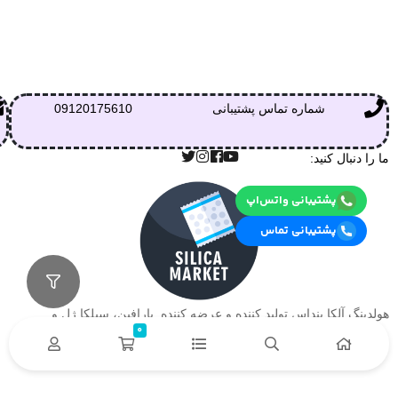
شماره تماس پشتیبانی
09120175610
ما را دنبال کنید:
پشتیبانی واتس‌اپ
پشتیبانی تماس
هولدینگ آلکا بنداس تولید کننده و عرضه کننده پارافین، سیلکا ژل و….
0