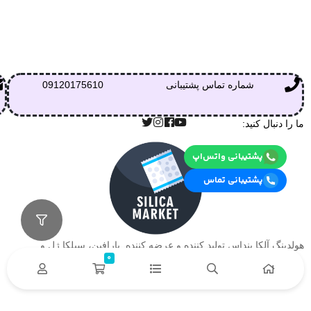
شماره تماس پشتیبانی
09120175610
ما را دنبال کنید:
پشتیبانی واتس‌اپ
پشتیبانی تماس
هولدینگ آلکا بنداس تولید کننده و عرضه کننده پارافین، سیلکا ژل و….
0