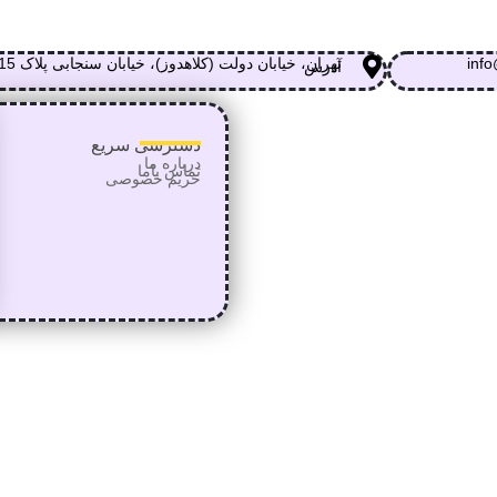
info
تهران، خیابان دولت (کلاهدوز)، خیابان سنجابی پلاک 15
آدرس
دسترسی سریع
درباره ما
تماس
باما
حریم خصوصی