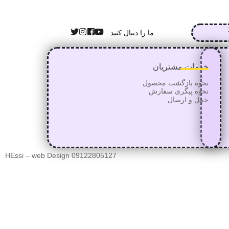
ما را دنبال کنید:
خدمات مشتریان
نحوه بازگشت محصول
نحوه پیگری سفارش
حمل و ارسال
HEssi – web Design 09122805127