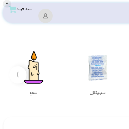
0
سبد خرید
›
سیلیکاژل
شمع