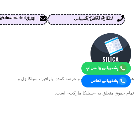
@silicamarket.com
09120175610
شماره تماس پشتیبانی
ایمیل
پشتیبانی واتس‌اپ
هولدینگ آلکا بنداس تولید کننده و عرضه کننده پارافین، سیلکا ژل و….
پشتیبانی تماس
تمام حقوق متعلق به «سیلیکا مارکت» است.