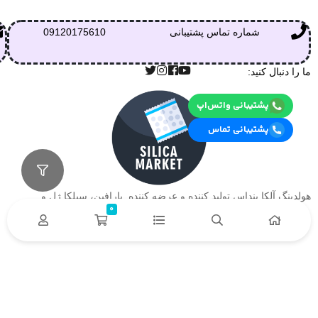
شماره تماس پشتیبانی
09120175610
ما را دنبال کنید:
پشتیبانی واتس‌اپ
پشتیبانی تماس
هولدینگ آلکا بنداس تولید کننده و عرضه کننده پارافین، سیلکا ژل و….
0