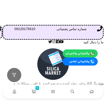
شماره تماس پشتیبانی
09120175610
ما را دنبال کنید:
پشتیبانی واتس‌اپ
پشتیبانی تماس
هولدینگ آلکا بنداس تولید کننده و عرضه کننده پارافین، سیلکا ژل و….
0