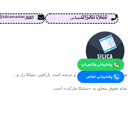
@silicamarket.com
09120175610
شماره تماس پشتیبانی
ایمیل
پشتیبانی واتس‌اپ
هولدینگ آلکا بنداس تولید کننده و عرضه کننده پارافین، سیلکا ژل و….
پشتیبانی تماس
تمام حقوق متعلق به «سیلیکا مارکت» است.