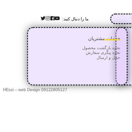
ما را دنبال کنید:
خدمات مشتریان
نحوه بازگشت محصول
نحوه پیگری سفارش
حمل و ارسال
HEssi – web Design 09122805127