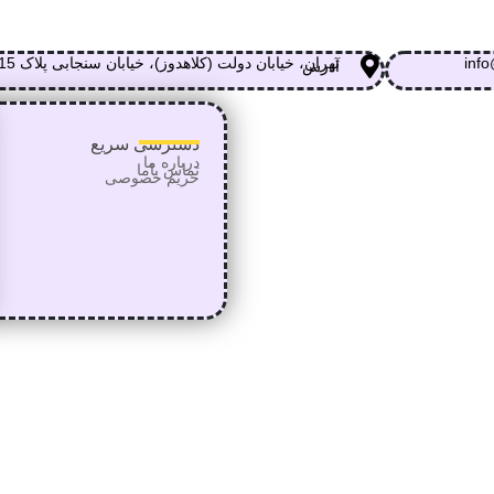
info
تهران، خیابان دولت (کلاهدوز)، خیابان سنجابی پلاک 15
آدرس
دسترسی سریع
درباره ما
تماس
باما
حریم خصوصی