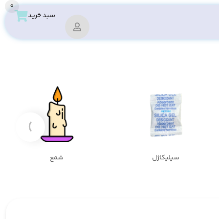
0
سبد خرید
›
سیلیکاژل
شمع